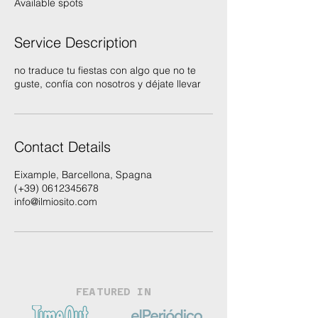
Available spots
d
Service Description
no traduce tu fiestas con algo que no te
guste, confía con nosotros y déjate llevar
Contact Details
Eixample, Barcellona, Spagna
(+39) 0612345678
info@ilmiosito.com
FEATURED IN