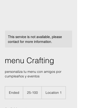
This service is not available, please
contact for more information.
menu Crafting
personaliza tu menu con amigos por
cumpleaños y eventos
25-
100
Ended
E
25-100
Location 1
n
d
e