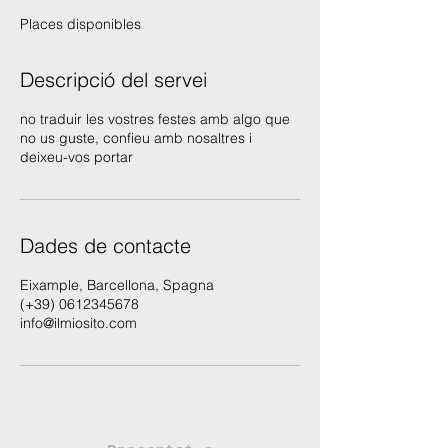
a
Places disponibles
l
i
t
Descripció del servei
z
a
no traduir les vostres festes amb algo que
t
no us guste, confieu amb nosaltres i
deixeu-vos portar
Dades de contacte
Eixample, Barcellona, Spagna
(+39) 0612345678
info@ilmiosito.com