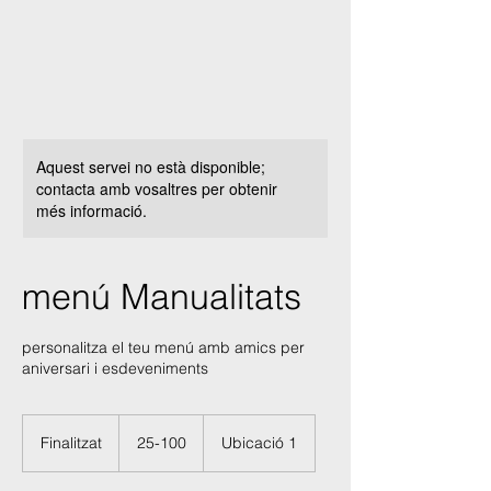
Aquest servei no està disponible;
contacta amb vosaltres per obtenir
més informació.
menú Manualitats
personalitza el teu menú amb amics per
aniversari i esdeveniments
25-
100
Finalitzat
F
25-100
Ubicació 1
i
n